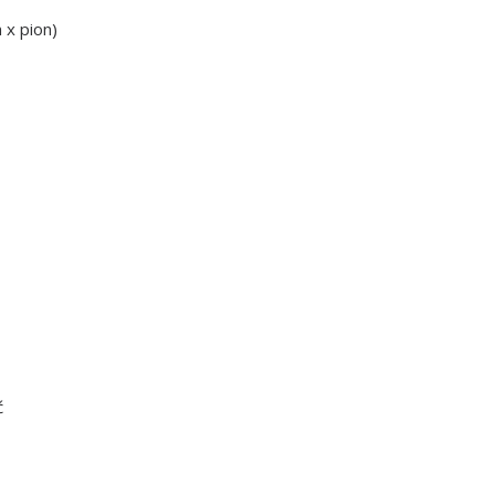
 x pion)
ć