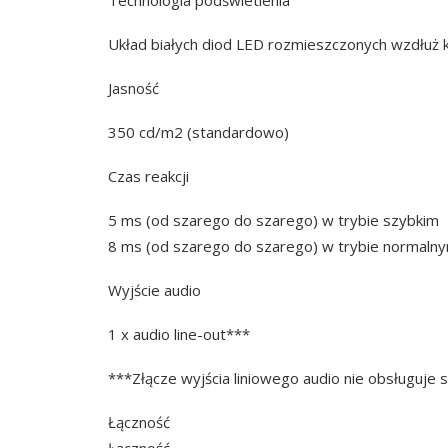
Technologia podświetlenia
Układ białych diod LED rozmieszczonych wzdłuż 
Jasność
350 cd/m2 (standardowo)
Czas reakcji
5 ms (od szarego do szarego) w trybie szybkim
8 ms (od szarego do szarego) w trybie normaln
Wyjście audio
1 x audio line-out***
***Złącze wyjścia liniowego audio nie obsługuje 
Łączność