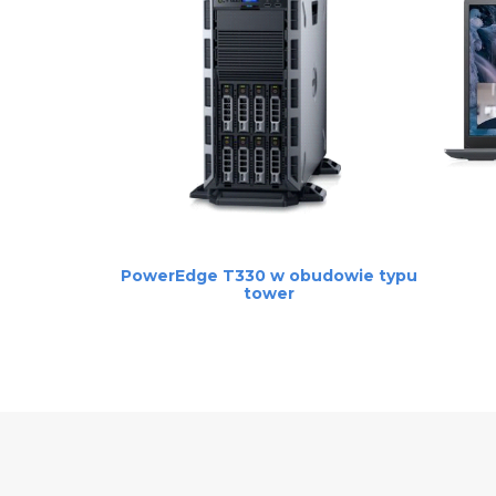
CZYTAJ DALEJ
PowerEdge T330 w obudowie typu
tower