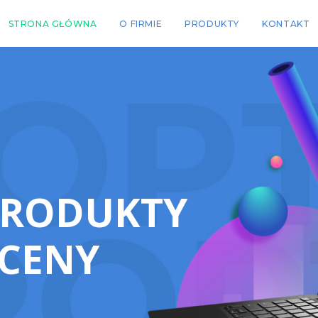
STRONA GŁÓWNA
O FIRMIE
PRODUKTY
KONTAKT
PRODUKTY
 CENY