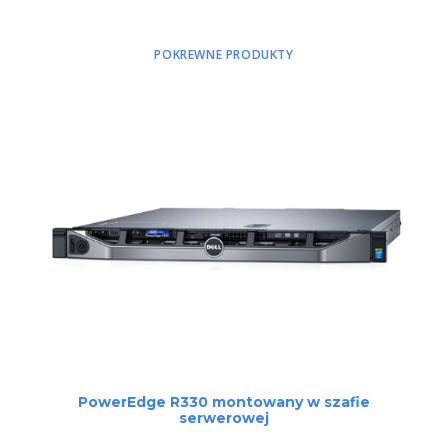
POKREWNE PRODUKTY
CZYTAJ DALEJ
PowerEdge R330 montowany w szafie
serwerowej