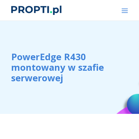
STRONA GŁÓWNA
O FIRMIE
PowerEdge R430
PRODUKTY
montowany w szafie
KONTAKT
serwerowej
WYSZUKIWANIE